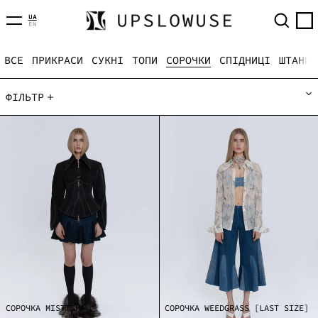
МЕНЮ
ПОШУК
UA
EN
СОРОЧКИ
ВСЕ
ПРИКРАСИ
СУКНІ
ТОПИ
СОРОЧКИ
СПІДНИЦІ
ШТАНИ
ФІЛЬТР
СОРОЧКА
CОРОЧКА
MISTTSM
WEEDGRASS
[LAST
SIZE]
CОРОЧКА WEEDGRASS [LAST SIZE]
СОРОЧКА MISTTSM