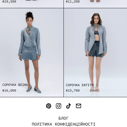
₴11,200
₴19,500
СОРОЧКА
СОРОЧКА
BEING
ENTITY
СОРОЧКА BEING
СОРОЧКА ENTITY
₴16,000
₴15,700
PINTEREST
INSTAGRAM
TIKTOK
EMAIL
БЛОГ
ПОЛІТИКА КОНФІДЕНЦІЙНОСТІ