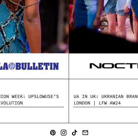
HION WEEK: UPSLOWUSE’S
UA IN UK: UKRANIAN BRAN
EVOLUTION
LONDON | LFW AW24
PINTEREST
INSTAGRAM
TIKTOK
EMAIL