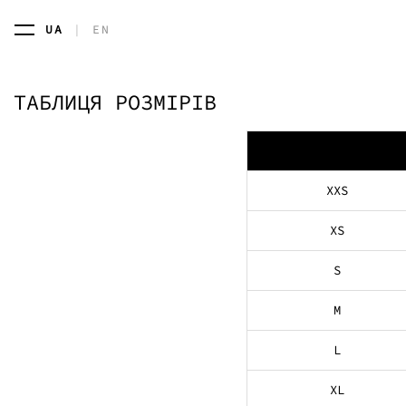
МЕНЮ
UA
|
EN
ТАБЛИЦЯ РОЗМІРІВ
XXS
XS
S
M
L
XL